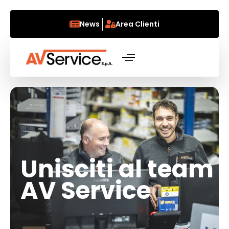
News
Area Clienti
Unisciti al team
AV Service