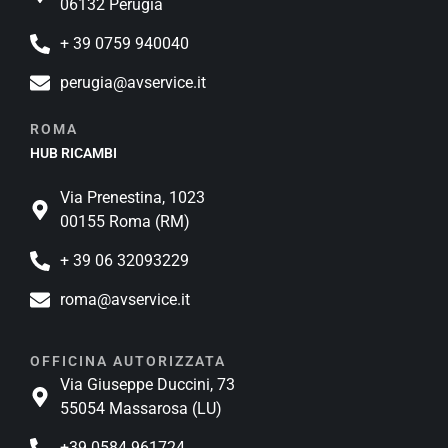
06132 Perugia
+ 39 0759 940040
perugia@avservice.it
ROMA
HUB RICAMBI
Via Prenestina, 1023
00155 Roma (RM)
+ 39 06 32093229
roma@avservice.it
OFFICINA AUTORIZZATA
Via Giuseppe Duccini, 73
55054 Massarosa (LU)
+39 0584 961724